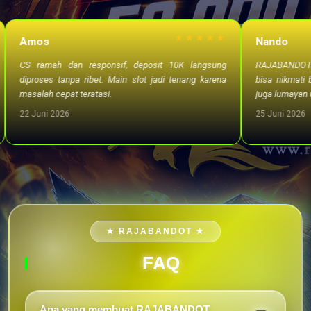
★★★★★
Amos
lot 4D menawarkan banyak pilihan
CS ramah dan responsif, depo
 dan PG Soft dengan grafis bagus.
diproses tanpa ribet. Main slot 
n bisa merasakan sensasi maxwin.
masalah cepat teratasi.
22 Juni 2026
★ RAJABANDOT ★
FAQ
Apa yang membuat RAJABANDOT