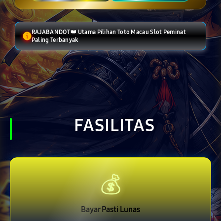
RAJABANDOT 👑 Utama Pilihan Toto Macau Slot Peminat
Paling Terbanyak
Layer Popup Close
FASILITAS
💰
Bayar Pasti Lunas