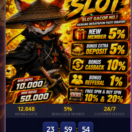
12.849
5%
24/7
MEMBER AKTIF
BONUS NEW MEMBER
CUSTOMER SERVICE
:
:
23
59
51