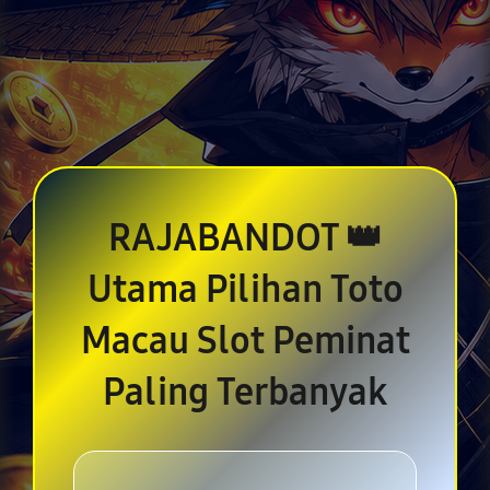
RAJABANDOT 👑
Utama Pilihan Toto
Macau Slot Peminat
Paling Terbanyak