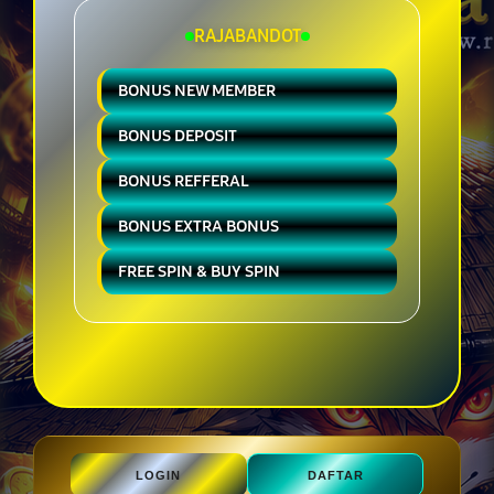
RAJABANDOT
BONUS NEW MEMBER
BONUS DEPOSIT
BONUS REFFERAL
BONUS EXTRA BONUS
FREE SPIN & BUY SPIN
LOGIN
DAFTAR